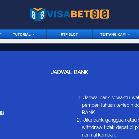
Y
TUTORIAL
RTP SLOT
TENTANG KAMI
JADWAL BANK
Jadwal bank sewaktu-wak
pemberitahuan terlebih da
BANK.
IB
Jika bank gangguan atau o
withdraw tidak dapat di 
normal kembali.