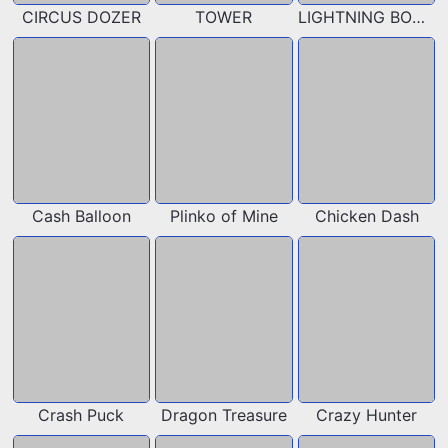
CIRCUS DOZER
TOWER
LIGHTNING BOMB
Cash Balloon
Plinko of Mine
Chicken Dash
Crash Puck
Dragon Treasure
Crazy Hunter