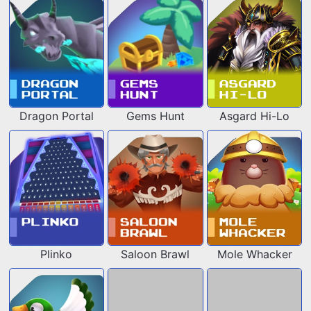
Dragon Portal
Gems Hunt
Asgard Hi-Lo
Plinko
Saloon Brawl
Mole Whacker