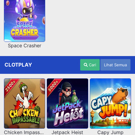
Space Crasher
CLOTPLAY
Cari
Lihat Semua
Chicken Impassable
Jetpack Heist
Capy Jump