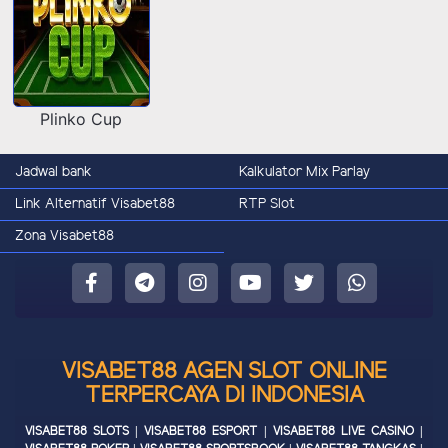
Plinko Cup
Jadwal bank
Kalkulator Mix Parlay
Link Alternatif Visabet88
RTP Slot
Zona Visabet88
VISABET88 AGEN SLOT ONLINE
TERPERCAYA DI INDONESIA
VISABET88 SLOTS | VISABET88 ESPORT | VISABET88 LIVE CASINO |