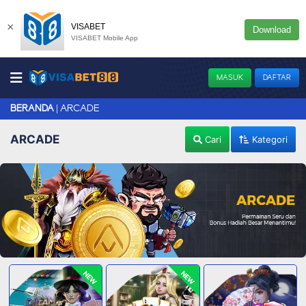
×
VISABET
Download
VISABET Mobile App
MASUK
DAFTAR
ARCADE
BERANDA
ARCADE
Cari
Kategori
NEW
NEW