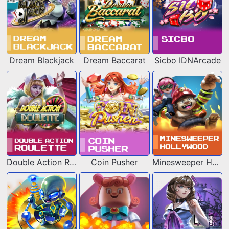
Dream Blackjack
Dream Baccarat
Sicbo IDNArcade
Double Action Roulette
Coin Pusher
Minesweeper Hollywood