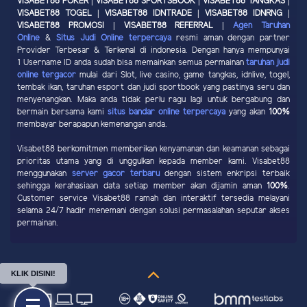
VISABET88 POKER | VISABET88 SPORTSBOOK | VISABET88 TANGKAS |
VISABET88 TOGEL | VISABET88 IDNTRADE | VISABET88 IDNRNG |
VISABET88 PROMOSI | VISABET88 REFERRAL |
Agen Taruhan
Online
&
Situs Judi Online terpercaya
resmi aman dengan partner
Provider Terbesar & Terkenal di indonesia. Dengan hanya mempunyai
1 Username ID anda sudah bisa memainkan semua permainan
taruhan judi
online tergacor
mulai dari Slot, live casino, game tangkas, idnlive, togel,
tembak ikan, taruhan esport dan judi sportbook yang pastinya seru dan
menyenangkan. Maka anda tidak perlu ragu lagi untuk bergabung dan
bermain bersama kami
situs bandar online terpercaya
yang akan
100%
membayar berapapun kemenangan anda.
Visabet88 berkomitmen memberikan kenyamanan dan keamanan sebagai
prioritas utama yang di unggulkan kepada member kami. Visabet88
menggunakan
server gacor terbaru
dengan sistem enkripsi terbaik
sehingga kerahasiaan data setiap member akan dijamin aman
100%
.
Customer service Visabet88 ramah dan interaktif tersedia melayani
selama 24/7 hadir menemani dengan solusi permasalahan seputar akses
permainan.
KLIK DISINI!