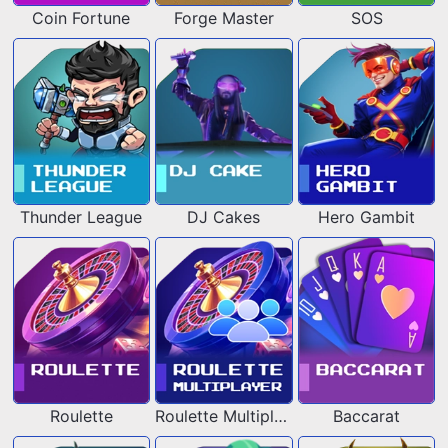
Coin Fortune
Forge Master
SOS
Thunder League
DJ Cakes
Hero Gambit
Roulette
Roulette Multiplayer
Baccarat