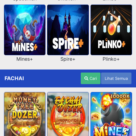
Mines+
Spire+
Plinko+
FACHAI
Cari
Lihat Semua