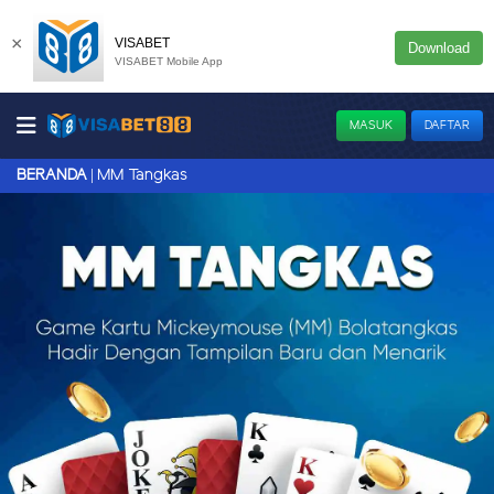
×
VISABET
Download
VISABET Mobile App
MASUK
DAFTAR
MM Tangkas
BERANDA