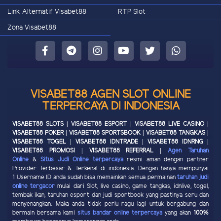
Link Alternatif Visabet88
RTP Slot
Zona Visabet88
VISABET88 AGEN SLOT ONLINE
TERPERCAYA DI INDONESIA
VISABET88 SLOTS | VISABET88 ESPORT | VISABET88 LIVE CASINO |
VISABET88 POKER | VISABET88 SPORTSBOOK | VISABET88 TANGKAS |
VISABET88 TOGEL | VISABET88 IDNTRADE | VISABET88 IDNRNG |
VISABET88 PROMOSI | VISABET88 REFERRAL |
Agen Taruhan
Online
&
Situs Judi Online terpercaya
resmi aman dengan partner
Provider Terbesar & Terkenal di indonesia. Dengan hanya mempunyai
1 Username ID anda sudah bisa memainkan semua permainan
taruhan judi
online tergacor
mulai dari Slot, live casino, game tangkas, idnlive, togel,
tembak ikan, taruhan esport dan judi sportbook yang pastinya seru dan
menyenangkan. Maka anda tidak perlu ragu lagi untuk bergabung dan
bermain bersama kami
situs bandar online terpercaya
yang akan
100%